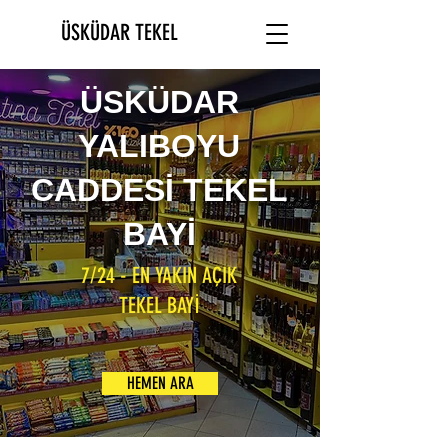
ÜSKÜDAR TEKEL
ÜSKÜDAR
YALIBOYU
CADDESİ TEKEL
BAYİ
7/24 - EN YAKIN AÇIK
TEKEL BAYİ
HEMEN ARA