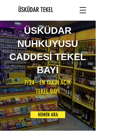
ÜSKÜDAR TEKEL
ÜSKÜDAR
NUHKUYUSU
CADDESİ TEKEL
BAYİ
7/24 - EN YAKIN AÇIK
TEKEL BAYİ
HEMEN ARA