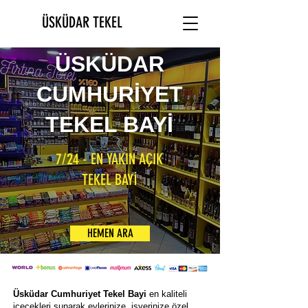
ÜSKÜDAR TEKEL
ÜSKÜDAR
CUMHURİYET
TEKEL BAYİ
7/24 - EN YAKIN AÇIK
TEKEL BAYİ
HEMEN ARA
Üsküdar Cumhuriyet Tekel Bayi
en kaliteli
içecekleri sunarak evlerinize, işyerinize özel