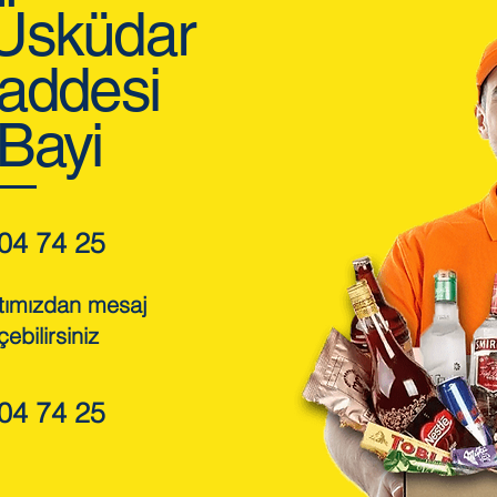
 Üsküdar
addesi
 Bayi
04 74 25
tımızdan mesaj
çebilirsiniz
04 74 25