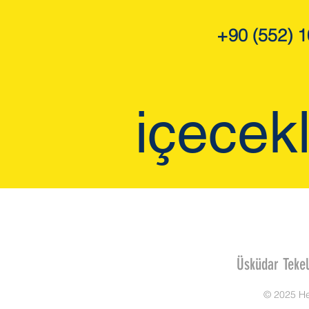
+90 (552) 1
içecek
Üsküdar Tekel
© 2025 Her