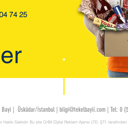
04 74 25
ler
 Bayi
| Üsküdar/İstanbul | bilgi@tekelbayii.com |
Tel: 0 (
 Hakkı Saklıdır. Bu site OrBit Dijital Reklam Ajansı LTD. ŞTİ. tarafından y