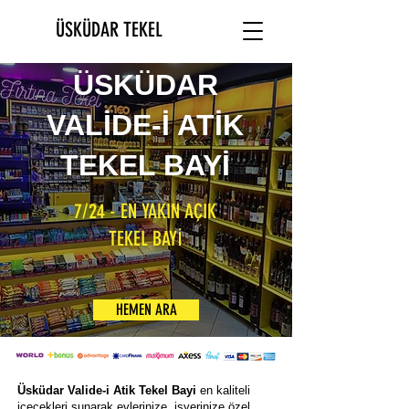
ÜSKÜDAR TEKEL
ÜSKÜDAR
VALİDE-İ ATİK
TEKEL BAYİ
7/24 - EN YAKIN AÇIK
TEKEL BAYİ
HEMEN ARA
Üsküdar Valide-i Atik Tekel Bayi
en kaliteli
içecekleri sunarak evlerinize, işyerinize özel