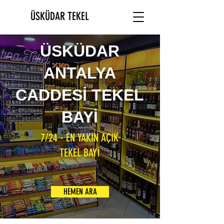
ÜSKÜDAR TEKEL
ÜSKÜDAR
ANTALYA
CADDESİ TEKEL
BAYİ
7/24 - EN YAKIN AÇIK
TEKEL BAYİ
HEMEN ARA