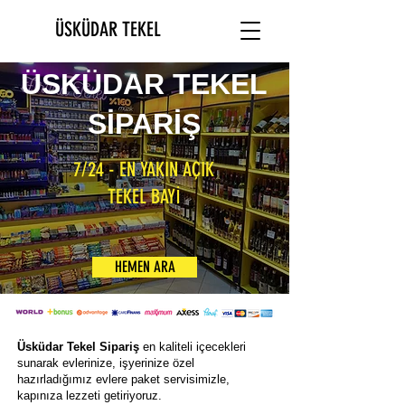
ÜSKÜDAR TEKEL
ÜSKÜDAR TEKEL
SİPARİŞ
7/24 - EN YAKIN AÇIK
TEKEL BAYİ
HEMEN ARA
Üsküdar Tekel Sipariş
en kaliteli içecekleri
sunarak evlerinize, işyerinize özel
hazırladığımız evlere paket servisimizle,
kapınıza lezzeti getiriyoruz.