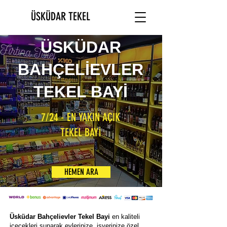
ÜSKÜDAR TEKEL
ÜSKÜDAR
BAHÇELİEVLER
TEKEL BAYİ
7/24 - EN YAKIN AÇIK
TEKEL BAYİ
HEMEN ARA
Üsküdar Bahçelievler Tekel Bayi
en kaliteli
içecekleri sunarak evlerinize, işyerinize özel