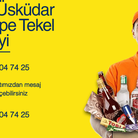
 Üsküdar
pe Tekel
yi
04 74 25
tımızdan mesaj
çebilirsiniz
04 74 25