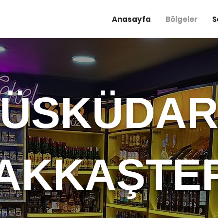
Anasayfa
Bölgeler
S
ÜSKÜDA
AKKAŞTE